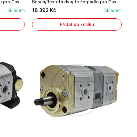
Bosch/Rexroth dvojité čerpadlo pro Case IH s vý...
Bosch/Rexroth dvojité čerpadlo pro Case IH s vý...
18 392 Kč
Skladem
Skladem
Přidat do košíku