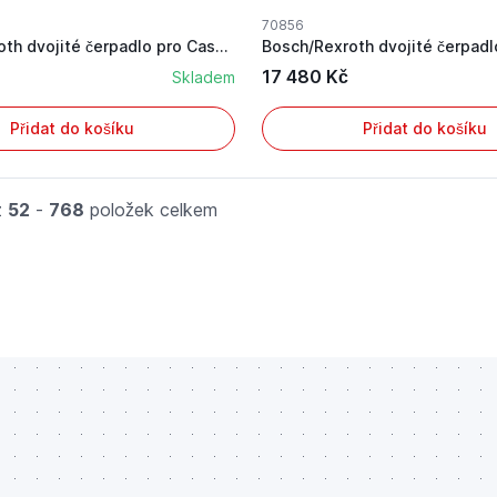
70856
Bosch/Rexroth dvojité čerpadlo pro Case IH s vý...
17 480 Kč
Skladem
Přidat do košíku
Přidat do košíku
z
52
-
768
položek celkem