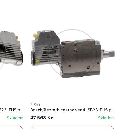
71058
Bosch/Rexroth cestný ventil SB23-EHS pro Same
Bosch/Rexroth cestný ventil SB23-EHS pro Steyr
47 568 Kč
Skladem
Skladem