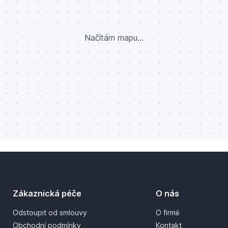
Načítám mapu...
Zákaznická péče
O nás
Odstoupit od smlouvy
O firmě
Obchodní podmínky
Kontakt