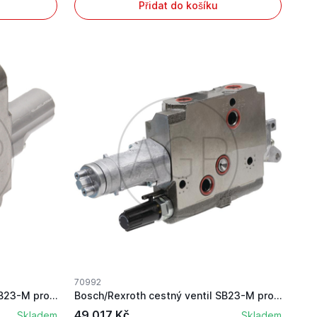
Přidat do košíku
70992
Bosch/Rexroth cestný ventil SB23-M pro Fendt
Bosch/Rexroth cestný ventil SB23-M pro Steyr
49 017 Kč
Skladem
Skladem