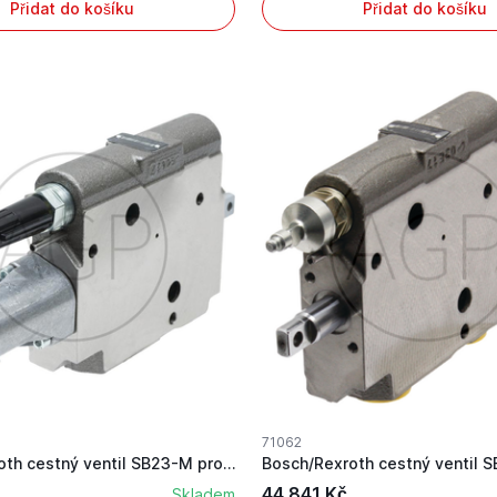
Přidat do košíku
Přidat do košíku
71062
Bosch/Rexroth cestný ventil SB23-M pro Case IH
44 841 Kč
Skladem