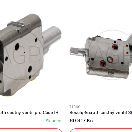
71060
th cestný ventil pro Case IH
60 917 Kč
Skladem