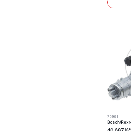
70991
40 687 Kč