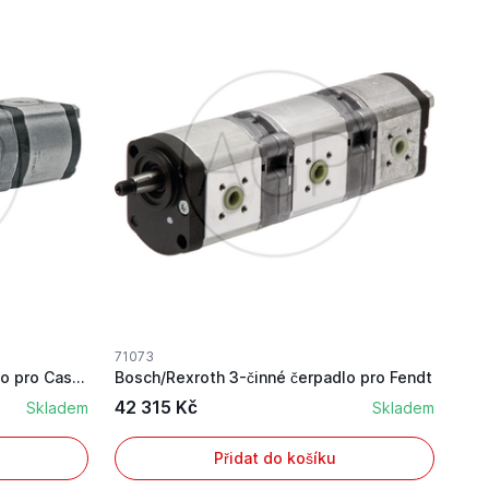
71073
Bosch/Rexroth 3-činné čerpadlo pro Case IH s vý...
Bosch/Rexroth 3-činné čerpadlo pro Fendt
42 315 Kč
Skladem
Skladem
Přidat do košíku