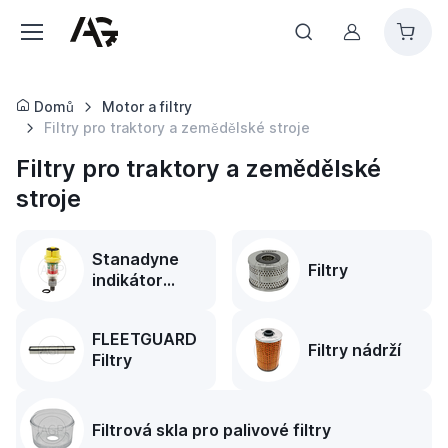
Můj účet
Domů
Motor a filtry
Filtry pro traktory a zemědělské stroje
Filtry pro traktory a zemědělské
stroje
Stanadyne
Filtry
indikátor
výměny filtru
FLEETGUARD
Filtry nádrží
Filtry
Filtrová skla pro palivové filtry