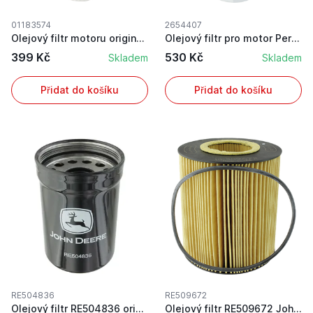
01183574
2654407
Olejový filtr motoru originál Deutz
Olejový filtr pro motor Perkins originál
399 Kč
530 Kč
Skladem
Skladem
Přidat do košíku
Přidat do košíku
RE504836
RE509672
Olejový filtr RE504836 originál na traktor John...
Olejový filtr RE509672 John Deere