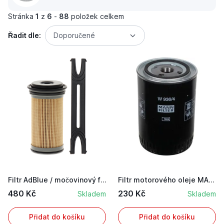
Stránka
1
z
6
-
88
položek celkem
Řadit dle:
Doporučené
Filtr AdBlue / močovinový filtr pro napájecí je...
Filtr motorového oleje MANN FILTER vhodný pro J...
480 Kč
230 Kč
Skladem
Skladem
Přidat do košíku
Přidat do košíku