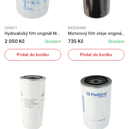
026611
84228488
Hydrualický filtr originál Merlo pro typy MF, T...
Motorový filtr oleje originál CNH 84228488 pro ...
2 050 Kč
735 Kč
Skladem
Skladem
Přidat do košíku
Přidat do košíku