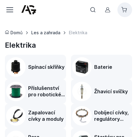
Můj účet
Domů
Les a zahrada
Elektrika
Elektrika
Spínací skříňky
Baterie
Příslušenství
Žhavicí svíčky
pro robotické
sekačky
Zapalovací
Dobíjecí cívky,
cívky a moduly
regulátory
napětí a
alternátory