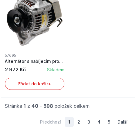
57695
Alternátor s nabíjecím proudem 40 A a napětím 1...
2 972 Kč
Skladem
Přidat do košíku
Stránka
1
z
40
-
598
položek celkem
Předchozí
1
2
3
4
5
Další