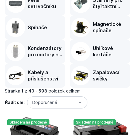
Pera
Startéry pro
setrvačníku
čtyřtaktní
motory
Magnetické
Spínače
spínače
Kondenzátory
Uhlíkové
pro motory na
kartáče
střídavý proud
Kabely a
Zapalovací
příslušenství
svíčky
Stránka
1
z
40
-
598
položek celkem
Řadit dle:
Doporučené
Skladem na prodejně
Skladem na prodejně