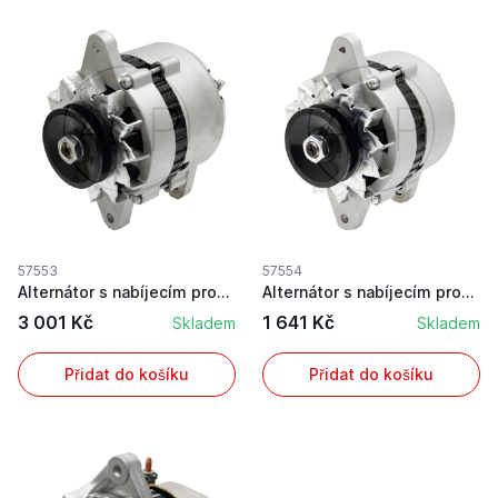
57553
57554
Alternátor s nabíjecím proudem 35 A a napětím 14 V
Alternátor s nabíjecím proudem 35 A a napětím 1...
3 001 Kč
1 641 Kč
Skladem
Skladem
Přidat do košíku
Přidat do košíku