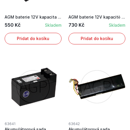
AGM baterie 12V kapacita 6Ah ENDURANCE ENERGY s...
AGM baterie 12V kapacitě 8,6Ah bezúdržbová se s...
550 Kč
730 Kč
Skladem
Skladem
Přidat do košíku
Přidat do košíku
63641
63642
Akumulátorová sada
Akumulátorová sada