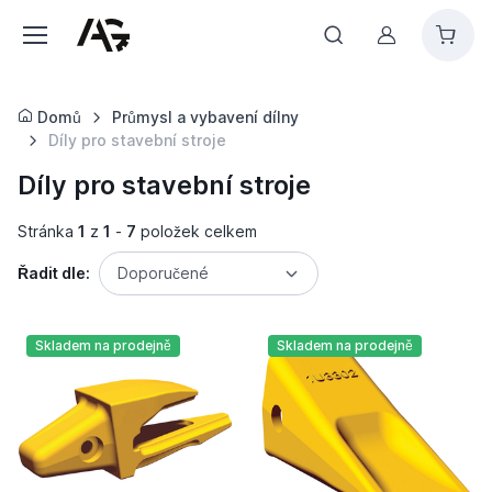
Můj účet
Domů
Průmysl a vybavení dílny
Díly pro stavební stroje
Díly pro stavební stroje
Stránka
1
z
1
-
7
položek celkem
Řadit dle:
Doporučené
Skladem na prodejně
Skladem na prodejně