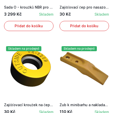
Sada O - kroužků NBR pro stavební stroje Caterp...
Zajišťovací čep pro nasazovací zub pro lžíci na...
3 299 Kč
30 Kč
Skladem
Skladem
Přidat do košíku
Přidat do košíku
Skladem na prodejně
Skladem na prodejně
Zajišťovací kroužek na čep pro zajištění zubu l...
Zub k minibarhu a nakladači k našroubování o ce...
30 Kč
110 Kč
Skladem
Skladem