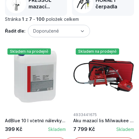
PRESSOL
HORNET
mazací
čerpadla
technika
Stránka
1
z
7
-
100
položek celkem
Řadit dle:
Doporučené
Skladem na prodejně
Skladem na prodejně
4933441675
AdBlue 10 l včetně nálevky močovina pro redukci...
Aku mazací lis Milwaukee M12 GG-401B s baterií ...
399 Kč
7 799 Kč
Skladem
Skladem