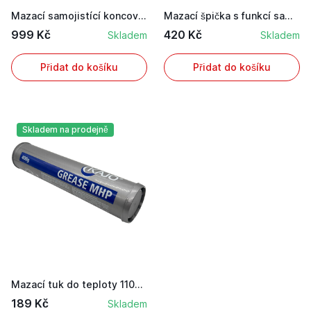
Mazací samojistící koncovka Mato v prodloužené ...
Mazací špička s funkcí samo držení pro mazací l...
999 Kč
420 Kč
Skladem
Skladem
Přidat do košíku
Přidat do košíku
Skladem na prodejně
Mazací tuk do teploty 1100 °C pro bourací hydra...
189 Kč
Skladem