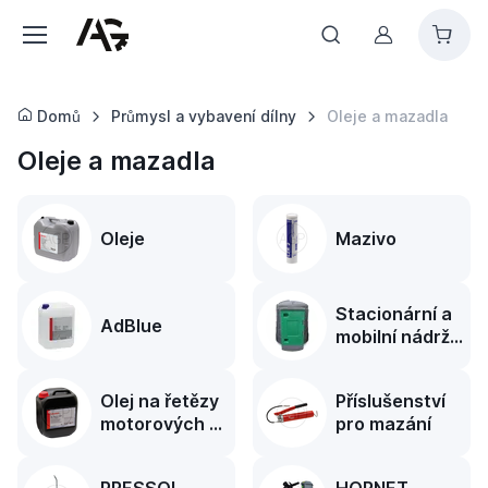
Můj účet
Domů
Průmysl a vybavení dílny
Oleje a mazadla
Oleje a mazadla
Oleje
Mazivo
Stacionární a
AdBlue
mobilní nádrže
na naftu
Olej na řetězy
Příslušenství
motorových pil
pro mazání
a ochrana
proti mrazu