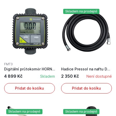
Skladem na prodejně
FMT3
Digitální průtokoměr HORN TECALEMIT FMT 3
Hadice Pressol na naftu DN19 o délce 8 m se záv...
4 899 Kč
2 350 Kč
Skladem
Není dostupné
Přidat do košíku
Přidat do košíku
Skladem na prodejně
Skladem na prodejně