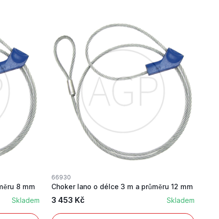
66930
ůměru 8 mm
Choker lano o délce 3 m a průměru 12 mm
3 453 Kč
Skladem
Skladem