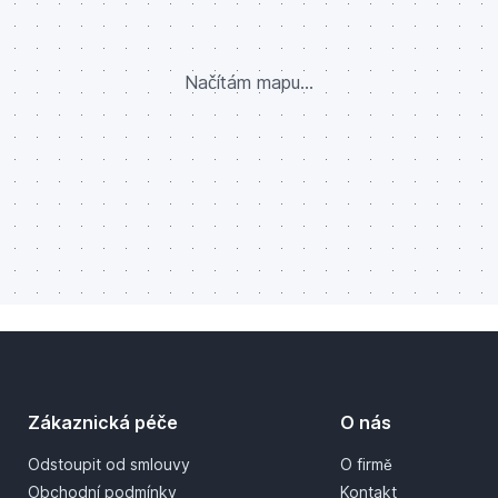
Načítám mapu...
Zákaznická péče
O nás
Odstoupit od smlouvy
O firmě
Obchodní podmínky
Kontakt