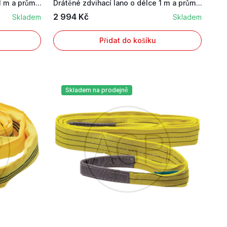
Drátěné zdvihací lano o délce 1 m a průměru 12 mm
Drátěné zdvihací lano o délce 1 m a průměru 14 mm
2 994 Kč
Skladem
Skladem
Přidat do košíku
Skladem na prodejně