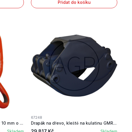
Přidat do košíku
67248
Dělící oko pro řětězové úvazky 10 mm o rozměru ...
Drapák na dřevo, kleště na kulatinu GMR 1050 po...
29 817 Kč
Skladem
Skladem