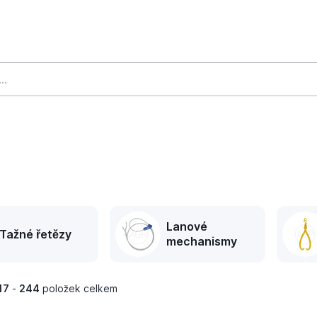
Lanové
Tažné řetězy
mechanismy
17
-
244
položek celkem