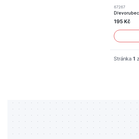
67267
195 Kč
Stránka
1