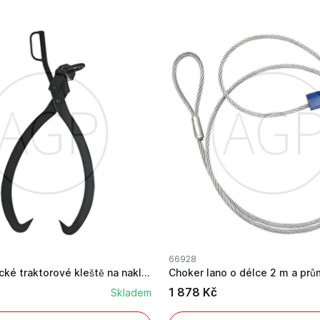
66928
Bahco lesnické traktorové kleště na nakládání o...
Choker lano o délce 2 m a pr
1 878 Kč
Skladem