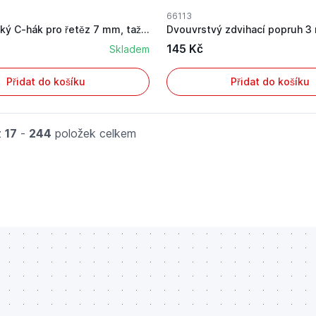
66113
Dřevorubecký C-hák pro řetěz 7 mm, tažná síla 4...
145 Kč
Skladem
Přidat do košíku
Přidat do košíku
z
17
-
244
položek celkem