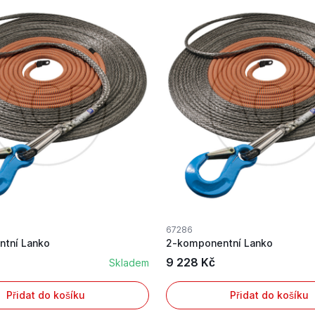
67286
tní Lanko
2-komponentní Lanko
9 228 Kč
Skladem
Přidat do košíku
Přidat do košíku