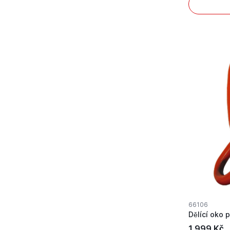
66106
1 999 Kč