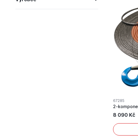
67285
2-komponen
8 090 Kč