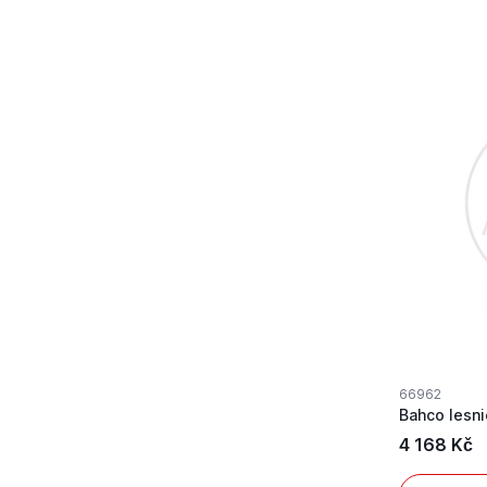
66962
4 168 Kč