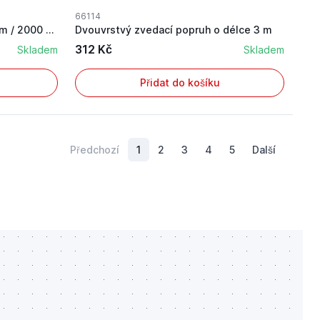
66114
Dvouvrstvý zdvihací popruh 3 m / 2000 kg s text...
Dvouvrstvý zvedací popruh o délce 3 m
312 Kč
Skladem
Skladem
Přidat do košíku
Předchozí
1
2
3
4
5
Další