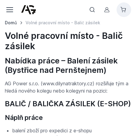
Můj účet
Domů
Volné pracovní místo - Balič zásilek
Volné pracovní místo - Balič
zásilek
Nabídka práce – Balení zásilek
(Bystřice nad Pernštejnem)
AG Power s.r.o. (www.dilynatraktory.cz) rozšiřuje tým a
hledá nového kolegu nebo kolegyni na pozici:
BALIČ / BALIČKA ZÁSILEK (E-SHOP)
Náplň práce
balení zboží pro expedici z e-shopu