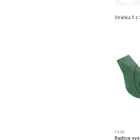
Stránka
1
z
7339
Radlice vyo