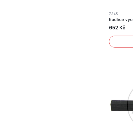
7345
Radlice vyo
652 Kč