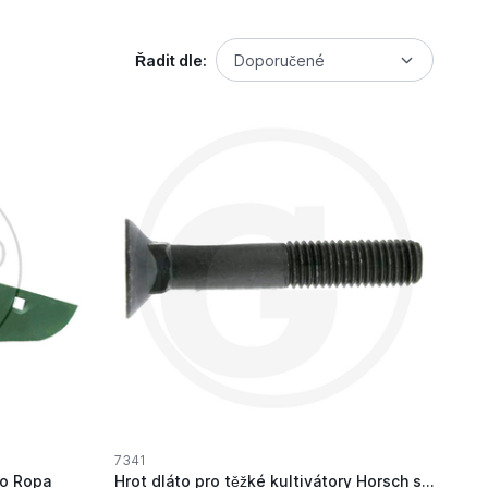
Řadit dle:
Doporučené
7341
ro Ropa
Hrot dláto pro těžké kultivátory Horsch standar...