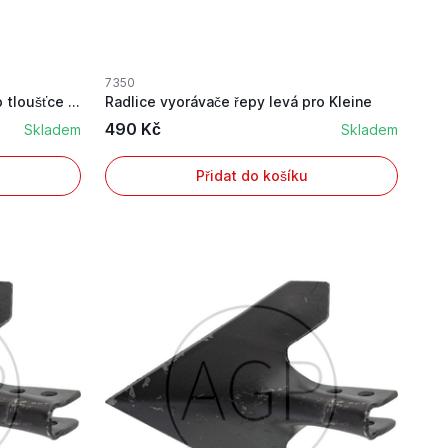
7350
Radlice vyorávače řepy pravá o tloušťce 7 mm pr...
Radlice vyorávače řepy levá pro Kleine
490 Kč
Skladem
Skladem
Přidat do košíku