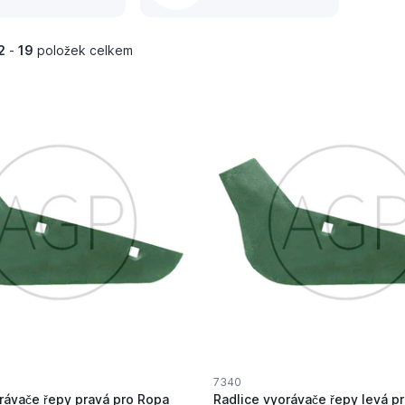
Schmotzer
Schmotzer
2
-
19
položek celkem
7340
rávače řepy pravá pro Ropa
Radlice vyorávače řepy levá p