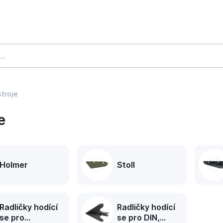
stroje
e
Holmer
Stoll
Radličky hodící
Radličky hodící
se pro
se pro DIN,