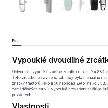
1 190 Kč
Zrcátko vypouklé univerzální 384 x 184 mm pro
Objednat
Popis
Vypouklé dvoudílné zrcá
Univerzální vypouklé zpětné zrcátko o rozměru 384 x 1
Toto zrcátko je navrženo tak, aby bylo manuálně nast
značky traktorů, jako jsou například Zetor nebo JCB.
zemědělských strojů. Vypouklé provedení zajišťuje šir
prostorech.
Vlastnosti