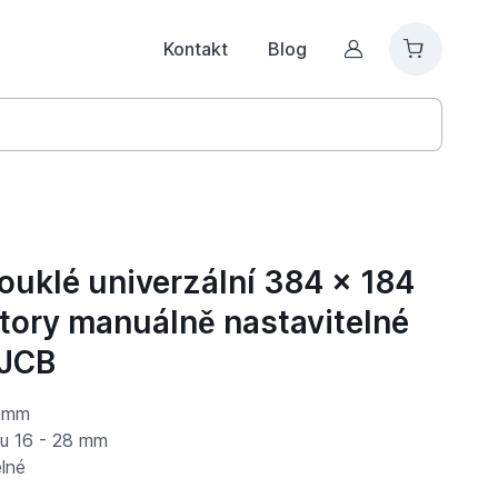
Kontakt
Blog
Můj účet
ouklé univerzální 384 x 184
tory manuálně nastavitelné
 JCB
4 mm
ru 16 - 28 mm
lné