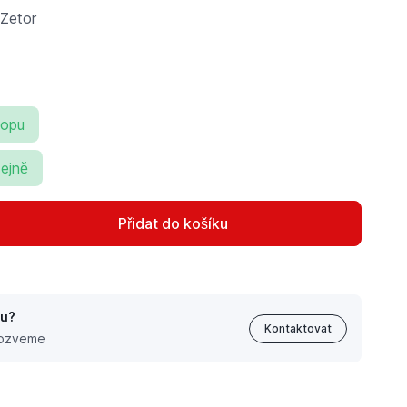
Zetor
hopu
ejně
Přidat do košíku
tu?
Kontaktovat
 ozveme