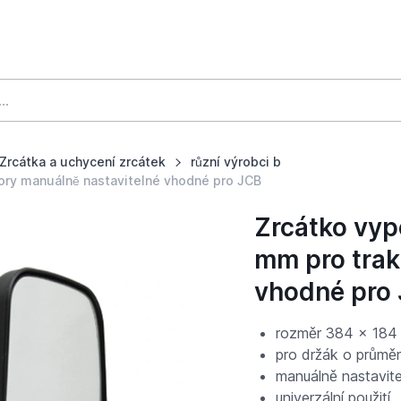
Zrcátka a uchycení zrcátek
různí výrobci b
tory manuálně nastavitelné vhodné pro JCB
Zrcátko vyp
mm pro trak
vhodné pro
rozměr 384 x 18
pro držák o průmě
manuálně nastavite
univerzální použití