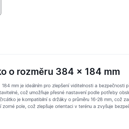
 traktory manuálně nastavitelné vhodné pro JCB
tko o rozměru 384 x 184 mm
84 mm je ideálním pro zlepšení viditelnosti a bezpečnosti př
avitelné, což umožňuje přesné nastavení podle potřeby obsluh
 Zrcátko je kompatibilní s držáky o průměru 16-28 mm, což z
ší zorné pole, což zlepšuje orientaci v terénu a zvyšuje bezp