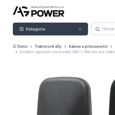
Kategorie
Kategorie
Domů
Traktorové díly
Kabina a příslušenství
Zrcátko vypouklé univerzální 384 x 184 mm pro trak