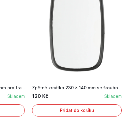
Zrcátko o rozměru 435 x 223 mm pro traktory Fen...
Zpětné zrcátko 230 × 140 mm se šroubovým uchyce...
120 Kč
Skladem
Skladem
Přidat do košíku