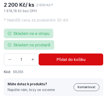
2 200 Kč
/ ks
2 500 Kč
*
1 818,18 Kč
bez DPH
* Nejnižší cena za posledních 30 dní
Skladem na e-shopu
Skladem na prodejně
Přidat do košíku
Kód:
68288
Máte dotaz k produktu?
Kontaktovat
Napište nám, brzy se ozveme
Zvedák pro zahradní traktor na sečení trávy, ruční kol