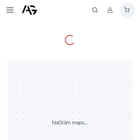
Můj účet
Načítám...
Načítám mapu...