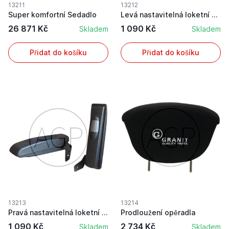
13211
13212
Super komfortní Sedadlo
Levá nastavitelná loketní opěrka do traktorovýc...
26 871 Kč
1 090 Kč
Skladem
Skladem
Přidat do košíku
Přidat do košíku
13213
13214
Pravá nastavitelná loketní opěrka do traktorový...
Prodloužení opěradla
1 090 Kč
2 734 Kč
Skladem
Skladem