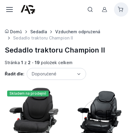
Můj účet
Domů
Sedadla
Vzduchem odpružená
Sedadlo traktoru Champion II
Sedadlo traktoru Champion II
Stránka
1
z
2
-
19
položek celkem
Řadit dle:
Doporučené
Skladem na prodejně