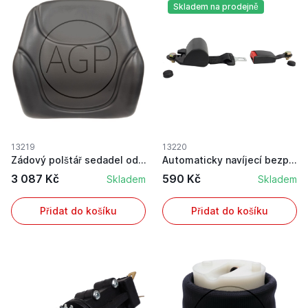
Skladem na prodejně
13219
13220
Zádový polštář sedadel odpružených vzduchem
Automaticky navíjecí bezpečnostní pás pro sedad...
3 087 Kč
590 Kč
Skladem
Skladem
Přidat do košíku
Přidat do košíku