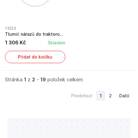
13223
Tlumič nárazů do traktorového sedadla
1 306 Kč
Skladem
Přidat do košíku
Stránka
1
z
2
-
19
položek celkem
Předchozí
1
2
Další