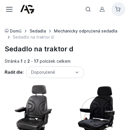
Můj účet
Domů
Sedadla
Mechanicky odpružená sedadla
Sedadlo na traktor d
Sedadlo na traktor d
Stránka
1
z
2
-
17
položek celkem
Řadit dle:
Doporučené