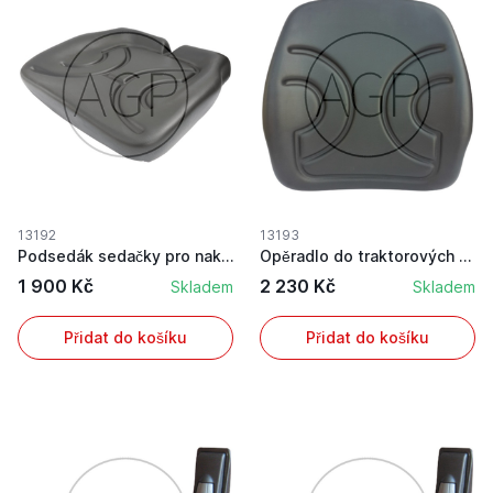
13192
13193
Podsedák sedačky pro nakladače a zdvižné vozíky
Opěradlo do traktorových sedadel
1 900 Kč
2 230 Kč
Skladem
Skladem
Přidat do košíku
Přidat do košíku