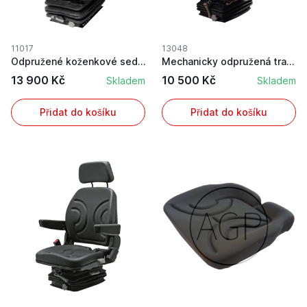
11017
13048
Odpružené koženkové sedadlo s loketními opěrky ...
Mechanicky odpružená traktorová sedačka
13 900 Kč
10 500 Kč
Skladem
Skladem
Přidat do košíku
Přidat do košíku