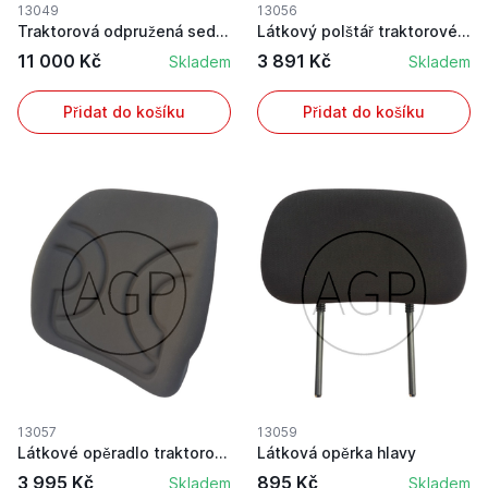
13049
13056
Traktorová odpružená sedačka s loketními opěrky...
Látkový polštář traktorového sedadla
11 000 Kč
3 891 Kč
Skladem
Skladem
Přidat do košíku
Přidat do košíku
13057
13059
Látkové opěradlo traktorové sedačky
Látková opěrka hlavy
3 995 Kč
895 Kč
Skladem
Skladem