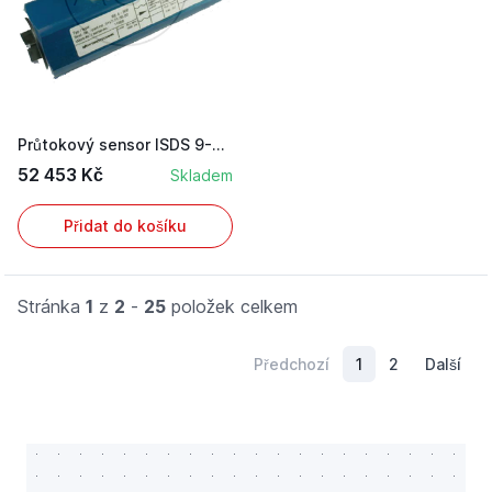
Průtokový sensor ISDS 9-300 L/m
52 453 Kč
Skladem
Přidat do košíku
Stránka
1
z
2
-
25
položek celkem
Předchozí
1
2
Další