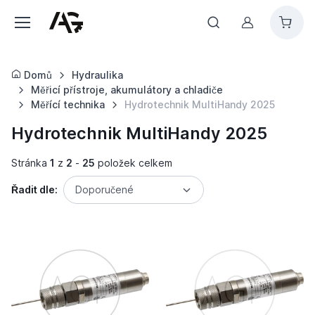
Můj účet
Domů
Hydraulika
Měřicí přístroje, akumulátory a chladiče
Měřící technika
Hydrotechnik MultiHandy 2025
Hydrotechnik MultiHandy 2025
Stránka
1
z
2
-
25
položek celkem
Řadit dle:
Doporučené