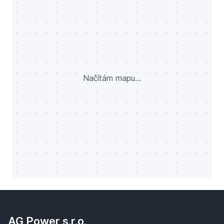
Načítám mapu...
AG Power s.r.o.