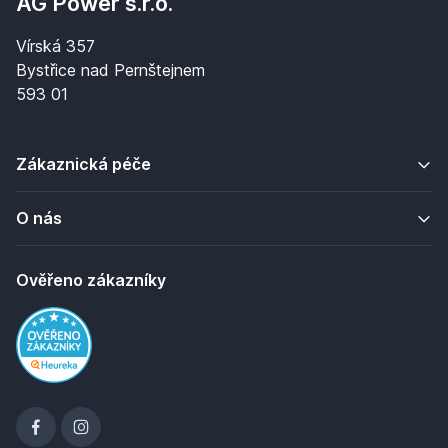
AG Power s.r.o.
Vírská 357
Bystřice nad Pernštejnem
593 01
Zákaznická péče
O nás
Ověřeno zákazníky