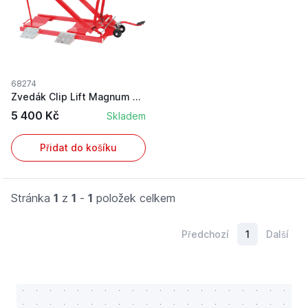
68274
Zvedák Clip Lift Magnum pro zahradní traktor na...
5 400 Kč
Skladem
Přidat do košíku
Stránka
1
z
1
-
1
položek celkem
Předchozí
1
Další