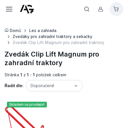
Můj účet
Domů
Les a zahrada
Zvedáky pro zahradní traktory a sekačky
Zvedák Clip Lift Magnum pro zahradní traktory
Zvedák Clip Lift Magnum pro
zahradní traktory
Stránka
1
z
1
-
1
položek celkem
Řadit dle:
Doporučené
Skladem na prodejně