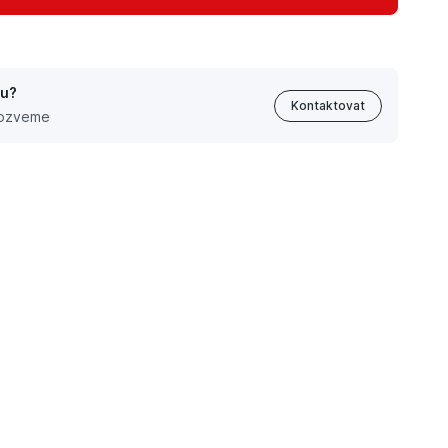
tu?
Kontaktovat
 ozveme