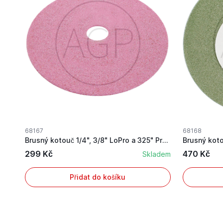
68167
68168
Brusný kotouč 1/4", 3/8" LoPro a 325" Profi
299 Kč
470 Kč
Skladem
Přidat do košíku