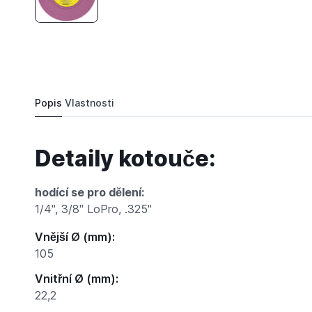
350 Kč
Brusný kotouč 1/4" - 325" - 3/8" LoPro
Objednat
Popis
Vlastnosti
Detaily kotouče:
hodící se pro dělení:
1/4", 3/8" LoPro, .325"
Vnější Ø (mm):
105
Vnitřní Ø (mm):
22,2