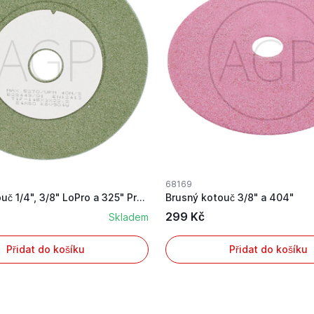
68169
Brusný kotouč 1/4", 3/8" LoPro a 325" Profi o v...
Brusný kotouč 3/8" a 404"
299 Kč
Skladem
Přidat do košíku
Přidat do košíku