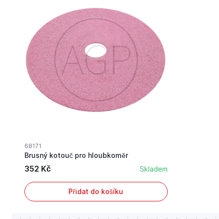
68171
Brusný kotouč pro hloubkoměr
352 Kč
Skladem
Přidat do košíku