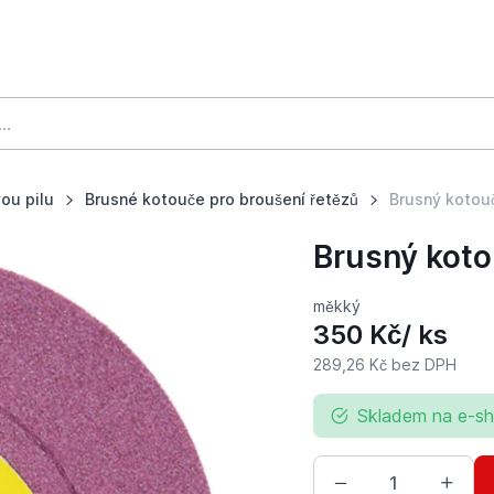
ou pilu
Brusné kotouče pro broušení řetězů
Brusný kotouč
Brusný kotou
měkký
350 Kč
/ ks
289,26 Kč
bez DPH
Skladem na e-s