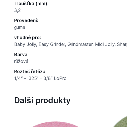
Tloušťka (mm):
3,2
Provedení:
guma
vhodné pro:
Baby Jolly, Easy Grinder, Grindmaster, Midi Jolly, Sh
Barva:
růžová
Rozteč řetězu:
1/4“ - .325" - 3/8“ LoPro
Další produkty