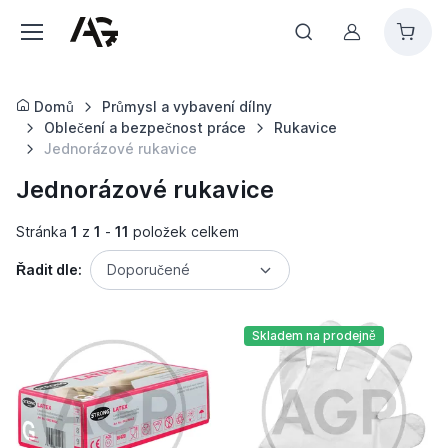
Můj účet
Domů
Průmysl a vybavení dílny
Oblečení a bezpečnost práce
Rukavice
Jednorázové rukavice
Jednorázové rukavice
Stránka
1
z
1
-
11
položek celkem
Řadit dle:
Doporučené
Skladem na prodejně