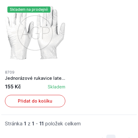
Skladem na prodejně
8709
Jednorázové rukavice latexové bílé, velikost 10...
155 Kč
Skladem
Přidat do košíku
Stránka
1
z
1
-
11
položek celkem